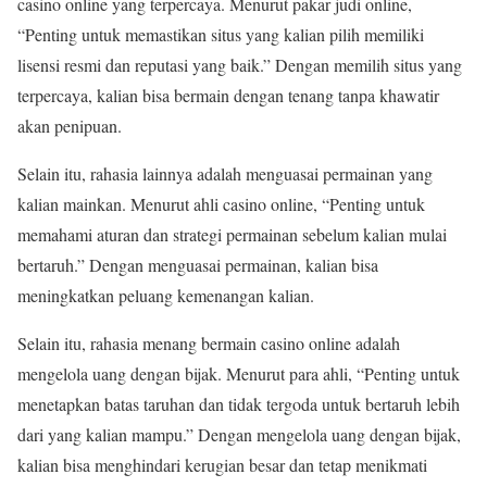
casino online yang terpercaya. Menurut pakar judi online,
“Penting untuk memastikan situs yang kalian pilih memiliki
lisensi resmi dan reputasi yang baik.” Dengan memilih situs yang
terpercaya, kalian bisa bermain dengan tenang tanpa khawatir
akan penipuan.
Selain itu, rahasia lainnya adalah menguasai permainan yang
kalian mainkan. Menurut ahli casino online, “Penting untuk
memahami aturan dan strategi permainan sebelum kalian mulai
bertaruh.” Dengan menguasai permainan, kalian bisa
meningkatkan peluang kemenangan kalian.
Selain itu, rahasia menang bermain casino online adalah
mengelola uang dengan bijak. Menurut para ahli, “Penting untuk
menetapkan batas taruhan dan tidak tergoda untuk bertaruh lebih
dari yang kalian mampu.” Dengan mengelola uang dengan bijak,
kalian bisa menghindari kerugian besar dan tetap menikmati